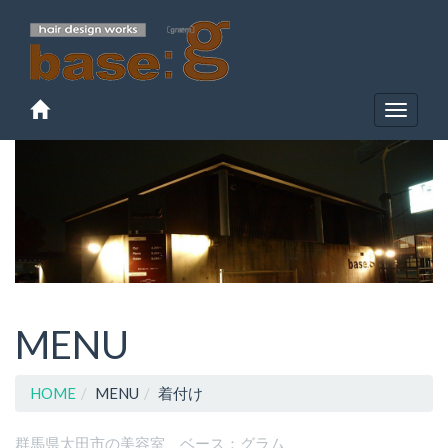
Toggle
navigat
MENU
HOME
MENU
着付け
群馬県太田市の美容室 ベース：グラム