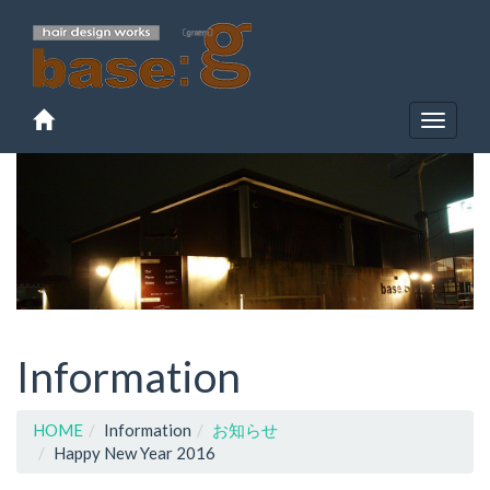
Toggle
navigat
Information
HOME
Information
お知らせ
Happy New Year 2016