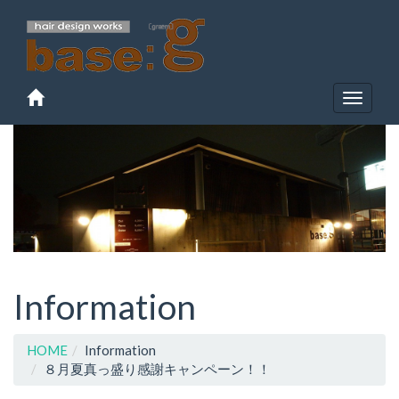
Toggle
navigat
Information
HOME
Information
８月夏真っ盛り感謝キャンペーン！！