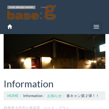
Toggle
navigat
Information
HOME
Information
お知らせ
春キャン第２弾！！
群馬県太田市の美容室 ベース：グラム