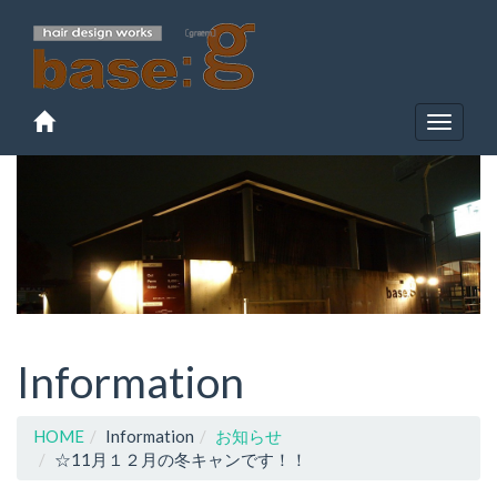
Toggle
navigat
Information
HOME
Information
お知らせ
☆11月１２月の冬キャンです！！