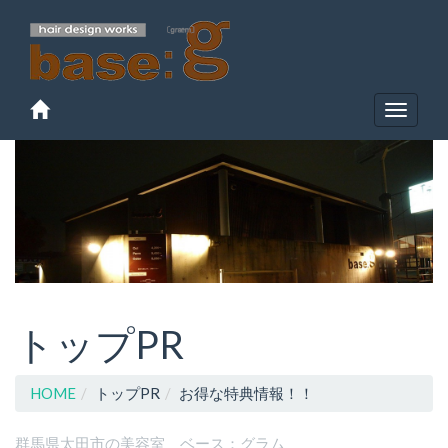
Toggle
navigat
トップPR
HOME
トップPR
お得な特典情報！！
群馬県太田市の美容室 ベース：グラム