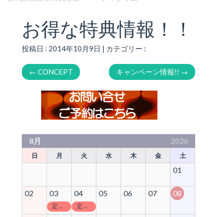
お得な特典情報！！
投稿日 : 2014年10月9日 | カテゴリー :
←
CONCEPT
キャンペーン情報!!
→
8月
2026
日
月
火
水
木
金
土
01
02
03
04
05
06
07
08
定休日
定休日