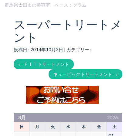
群馬県太田市の美容室 ベース：グラム
スーパートリートメ
ント
投稿日 : 2014年10月3日 | カテゴリー :
←
ＦＩＴトリートメント
キュービックトリートメント
→
8月
2026
日
月
火
水
木
金
土
01