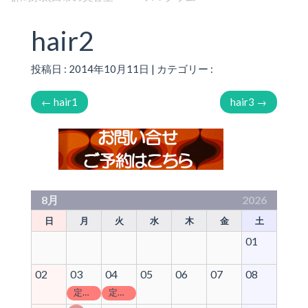
hair2
投稿日 : 2014年10月11日 | カテゴリー :
←
hair1
hair3
→
8月
2026
日
月
火
水
木
金
土
01
02
03
04
05
06
07
08
定休日
定休日