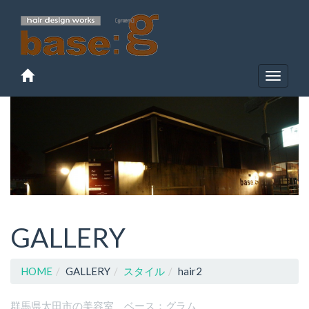
Toggle
navigat
GALLERY
HOME
GALLERY
スタイル
hair2
群馬県太田市の美容室 ベース：グラム